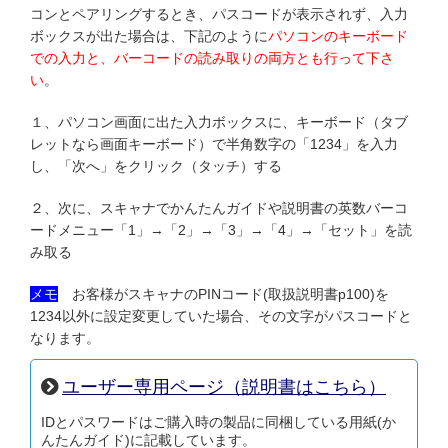
コンとペアリングするとき、パスコードが表示されず、入力
ボックスが出た場合は、下記のように
パソコンのキーボード
での入力と、バーコードの読み取りの両方とも行って下さ
い
。
１、パソコン画面に出た入力ボックスに、キーボード（タブ
レットなら画面キーボード）で半角数字の「1234」を入力
し、「次へ」をクリック（タッチ）する
２、次に、スキャナでかんたんガイドや説明書の英数バーコ
ードメニュー「1」→「2」→「3」→「4」→「セット」を読
み取る
メモ
お客様がスキャナのPINコード(取扱説明書p100)を
1234以外に設定変更していた場合、その文字がパスコードと
なります。
ユーザー専用ページ（説明書はこちら）
IDとパスワードはご購入時の製品に同梱している用紙(か
んたんガイド)に記載しています。