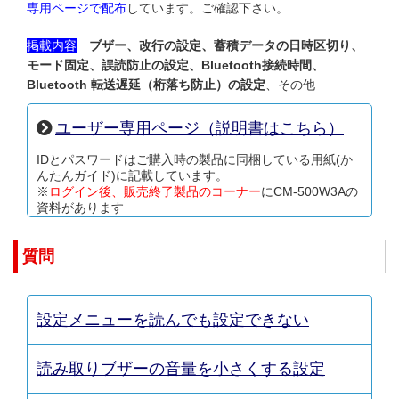
専用ページで配布
しています。ご確認下さい。
掲載内容
ブザー、改行の設定、蓄積データの日時区切り、
モード固定、誤読防止の設定、Bluetooth接続時間、
Bluetooth 転送遅延（桁落ち防止）の設定
、その他
ユーザー専用ページ（説明書はこちら）
IDとパスワードはご購入時の製品に同梱している用紙(か
んたんガイド)に記載しています。
※
ログイン後、販売終了製品のコーナー
にCM-500W3Aの
資料があります
質問
設定メニューを読んでも設定できない
読み取りブザーの音量を小さくする設定