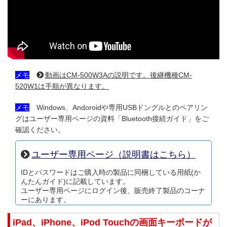
メモ
動画はCM-500W3Aの説明です。後継機種CM-
520W1は手順が異なります。
メモ
Windows、Andoroidや専用USBドングルとのペアリン
グはユーザー専用ページの資料「Bluetooth接続ガイド」をご
確認ください。
ユーザー専用ページ（説明書はこちら）
IDとパスワードはご購入時の製品に同梱している用紙(か
んたんガイド)に記載しています。
ユーザー専用ページにログイン後、販売終了製品のコーナ
ーにあります。
iPad、iPhone、iPod Touchの画面キーボードが