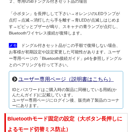
２、専用USBドングル付きセット品の場合
「小ボタン」を長押しして下さい→
オレンジのLEDランプが
点灯→点滅→消灯
したら手を離す→青LEDが点滅しはじめま
す→ピピッとブザーが鳴り、スキャナの青ランプが点灯し、
Bluetoothワイヤレス接続が復帰します。
メモ
ドングル付きセット品がこの手順で復帰しない場合、
お客様が初期設定や設定変更した可能性があります。ユーザ
ー専用ページの「Bluetooth接続ガイド」p4を参照しドングル
とのペアリングを行って下さい。
ユーザー専用ページ（説明書はこちら）
IDとパスワードはご購入時の製品に同梱している用紙(か
んたんガイド)に記載しています。
ユーザー専用ページにログイン後、販売終了製品のコーナ
ーにあります。
Bluetoothモード固定の設定（大ボタン長押しに
よるモード切替ミス防止）