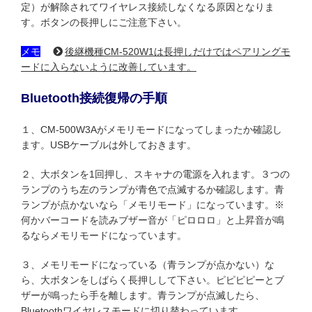
定）が解除されてワイヤレス接続しなくなる原因となりま
す。ボタンの長押しにご注意下さい。
メモ
後継機種CM-520W1は長押しだけではペアリングモ
ードに入らないように改善しています。
Bluetooth接続復帰の手順
１、CM-500W3Aがメモリモードになってしまったか確認し
ます。USBケーブルは外しておきます。
２、大ボタンを1回押し、スキャナの電源を入れます。３つの
ランプのうち左のランプが青色で点滅するか確認します。青
ランプが点かないなら「メモリモード」になっています。※
何かバーコードを読みブザー音が「ピロロロ」と上昇音が鳴
るならメモリモードになっています。
３、メモリモードになっている（青ランプが点かない）な
ら、大ボタンをしばらく長押しして下さい。ピピピピーとブ
ザーが鳴ったら手を離します。青ランプが点滅したら、
Bluetoothワイヤレスモードに切り替わっています。