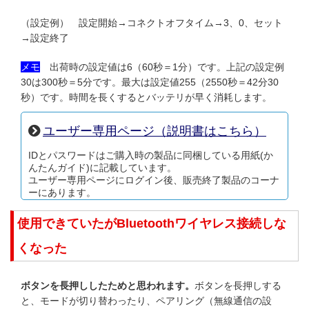
（設定例） 設定開始→コネクトオフタイム→3、0、セット
→設定終了
メモ
出荷時の設定値は6（60秒＝1分）です。上記の設定例
30は300秒＝5分です。最大は設定値255（2550秒＝42分30
秒）です。時間を長くするとバッテリが早く消耗します。
ユーザー専用ページ（説明書はこちら）
IDとパスワードはご購入時の製品に同梱している用紙(か
んたんガイド)に記載しています。
ユーザー専用ページにログイン後、販売終了製品のコーナ
ーにあります。
使用できていたがBluetoothワイヤレス接続しな
くなった
ボタンを長押ししたためと思われます。
ボタンを長押しする
と、モードが切り替わったり、ペアリング（無線通信の設