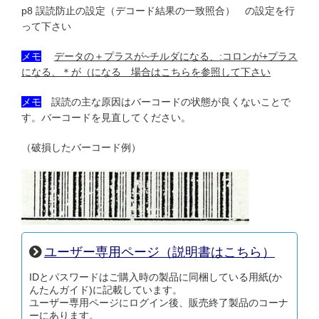
p8 誤読防止の設定（デコード結果の一致照合） の設定を行
って下さい
メモ
データの＋プラスが~チルダになる、:コロンが+プラス
になる、＊が（になる 場合はこちらを参照して下さい
メモ
誤読の主な原因はバーコードの状態が良くないことで
す。バーコードを見直してください。
（破損したバーコード例）
ユーザー専用ページ（説明書はこちら）
IDとパスワードはご購入時の製品に同梱している用紙(か
んたんガイド)に記載しています。
ユーザー専用ページにログイン後、販売終了製品のコーナ
ーにあります。